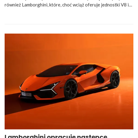
również Lamborghini, które, choć wciąż oferuje jednostki V8 i…
Lamborghini opracuje następcę