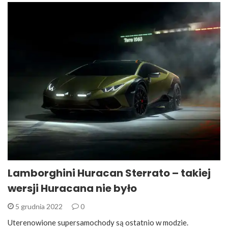
Lamborghini Huracan Sterrato – takiej
wersji Huracana nie było
5 grudnia 2022
0
Uterenowione supersamochody są ostatnio w modzie.